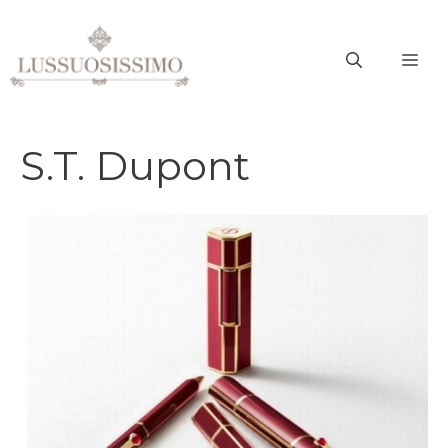
Vai
al
ME
contenuto
S.T. Dupont