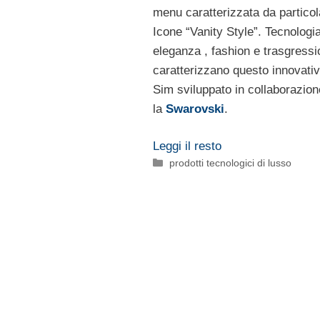
menu caratterizzata da particol
Icone “Vanity Style”. Tecnologi
eleganza , fashion e trasgress
caratterizzano questo innovati
Sim sviluppato in collaborazio
la
Swarovski
.
Leggi il resto
Categorie
prodotti tecnologici di lusso