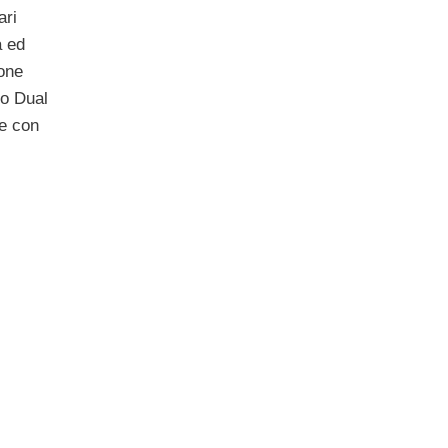
ari
a ed
ione
vo Dual
ne con