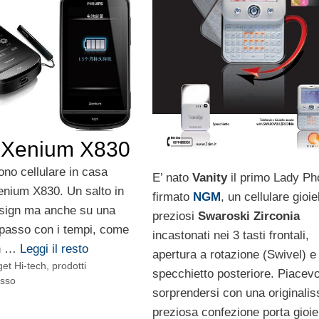
s Xenium X830
fono cellulare in casa
E’ nato
Vanity
il primo Lady Ph
Xenium X830. Un salto in
firmato
NGM
, un cellulare gioie
esign ma anche su una
preziosi
Swaroski Zirconia
 passo con i tempi, come
incastonati nei 3 tasti frontali,
on …
Leggi il resto
apertura a rotazione (Swivel) e
et Hi-tech
,
prodotti
specchietto posteriore. Piacevo
usso
sorprendersi con una originali
preziosa confezione porta gioie