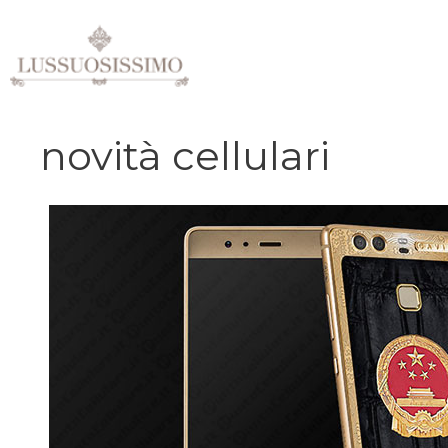
Vai
al
contenuto
novità cellulari