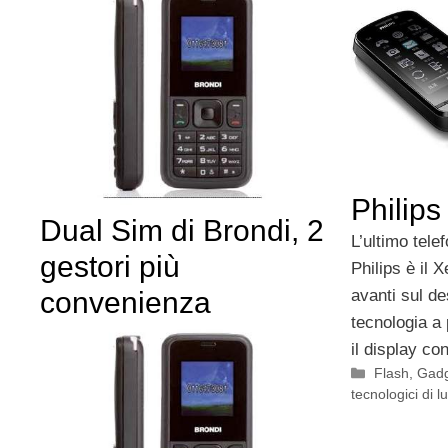
Philip
Dual Sim di Brondi, 2
L’ultimo tele
gestori più
Philips è il 
convenienza
avanti sul d
tecnologia a
il display c
Categorie
Flash
,
Gadg
tecnologici di l