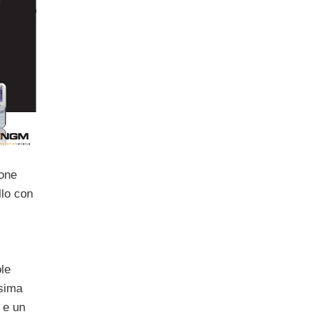
one
llo con
le
ssima
 e un