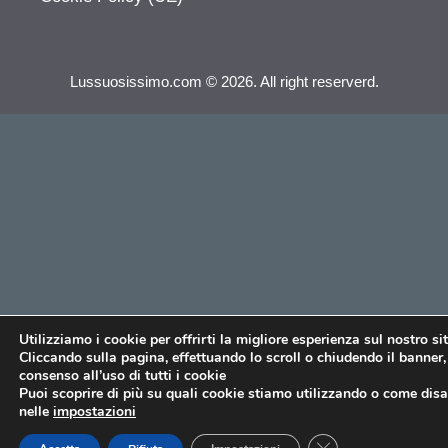
Lussuosissimo.com © 2026. All right reserverd.
Utilizziamo i cookie per offrirti la migliore esperienza sul nostro si
Cliccando sulla pagina, effettuando lo scroll o chiudendo il banner, 
consenso all’uso di tutti i cookie
Puoi scoprire di più su quali cookie stiamo utilizzando o come disat
nelle
impostazioni
CLOSE GDPR COO