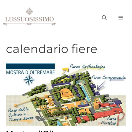
Vai
al
ME
contenuto
calendario fiere