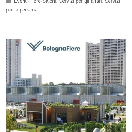
Categorie
Eventi-Fiere-Saloni
,
Servizi per gli affari
,
Servizi
per la persona