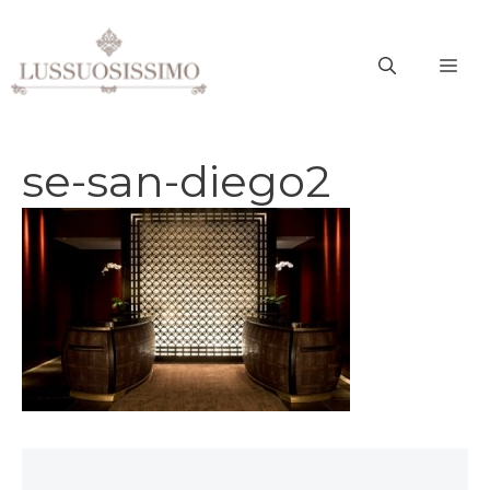
Vai
al
ME
contenuto
se-san-diego2