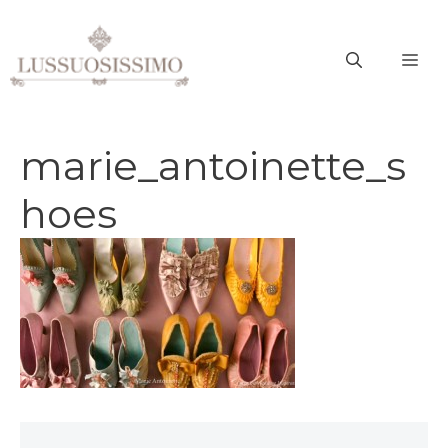
Vai
al
ME
contenuto
marie_antoinette_s
hoes