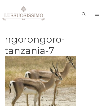
Vai
al
ME
contenuto
ngorongoro-
tanzania-7