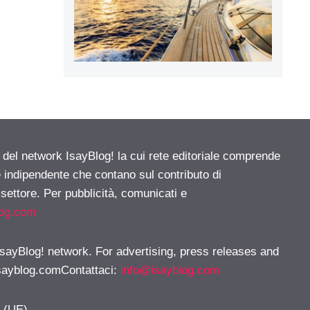
e del network IsayBlog! la cui rete editoriale comprende
e indipendente che contano sul contributo di
 settore. Per pubblicità, comunicati e
log.com
 IsayBlog! network. For advertising, press releases and
sayblog.comContattaci
:
info@isayblog.com
y (UE)