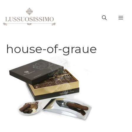
Vai
al
ME
contenuto
house-of-graue