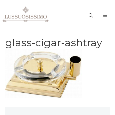
Vai
al
ME
contenuto
glass-cigar-ashtray