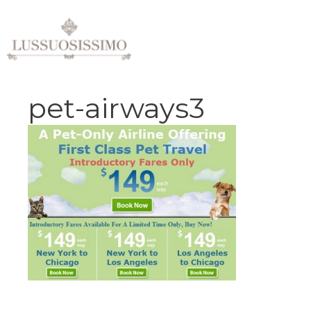
Vai
al
contenuto
pet-airways3