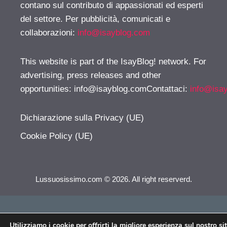
contano sul contributo di appassionati ed esperti
del settore. Per pubblicità, comunicati e
collaborazioni:
info@isayblog.com
This website is part of the IsayBlog! network. For
advertising, press releases and other
opportunities:
info@isayblog.comContattaci
:
info@isa
Dichiarazione sulla Privacy (UE)
Cookie Policy (UE)
Lussuosissimo.com © 2026. All right reserverd.
Utilizziamo i cookie per offrirti la migliore esperienza sul nostro si