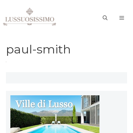
Vai
al
ME
contenuto
paul-smith