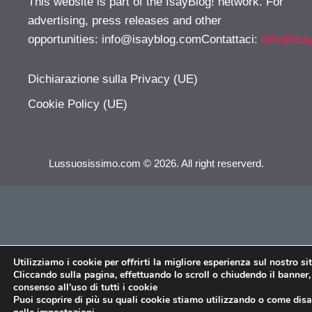
This website is part of the IsayBlog! network. For
advertising, press releases and other
opportunities:
info@isayblog.comContattaci
:
info@isa
Dichiarazione sulla Privacy (UE)
Cookie Policy (UE)
Lussuosissimo.com © 2026. All right reserverd.
Utilizziamo i cookie per offrirti la migliore esperienza sul nostro si
Cliccando sulla pagina, effettuando lo scroll o chiudendo il banner, 
consenso all’uso di tutti i cookie
Puoi scoprire di più su quali cookie stiamo utilizzando o come disat