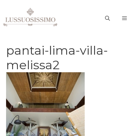
Vai
al
ME
contenuto
pantai-lima-villa-
melissa2