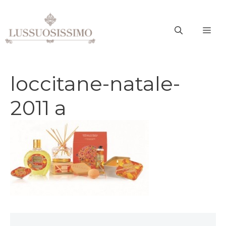
Vai
al
ME
contenuto
loccitane-natale-
2011 a