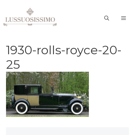
Vai
al
ME
contenuto
1930-rolls-royce-20-
25