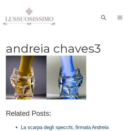
Vai
al
ME
contenuto
andreia chaves3
Related Posts:
La scarpa degli specchi, firmata Andreia