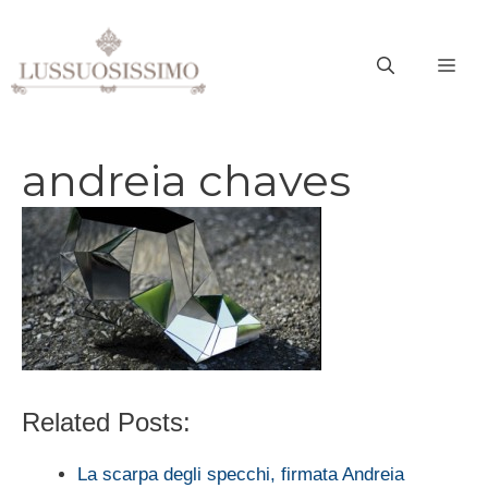
Vai
al
ME
contenuto
andreia chaves
Related Posts:
La scarpa degli specchi, firmata Andreia