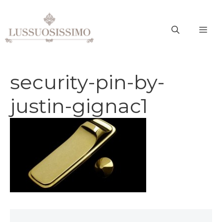
Vai
al
ME
contenuto
security-pin-by-
justin-gignac1