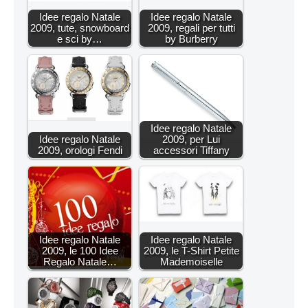
Idee regalo Natale
Idee regalo Natale
2009, tute, snowboard
2009, regali per tutti
e sci by…
by Burberry
Idee regalo Natale
Idee regalo Natale
2009, per Lui
2009, orologi Fendi
accessori Tiffany
Idee regalo Natale
Idee regalo Natale
2009, le 100 Idee
2009, le T-Shirt Petite
Regalo Natale…
Mademoiselle