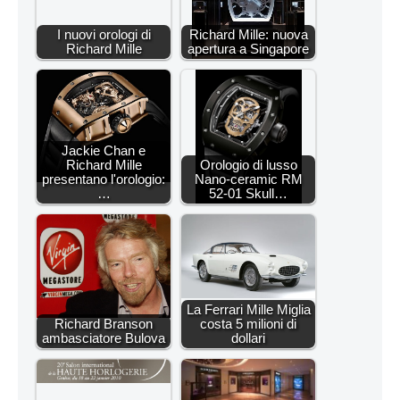
I nuovi orologi di
Richard Mille: nuova
Richard Mille
apertura a Singapore
Jackie Chan e
Richard Mille
Orologio di lusso
presentano l'orologio:
Nano-ceramic RM
…
52-01 Skull…
La Ferrari Mille Miglia
Richard Branson
costa 5 milioni di
ambasciatore Bulova
dollari