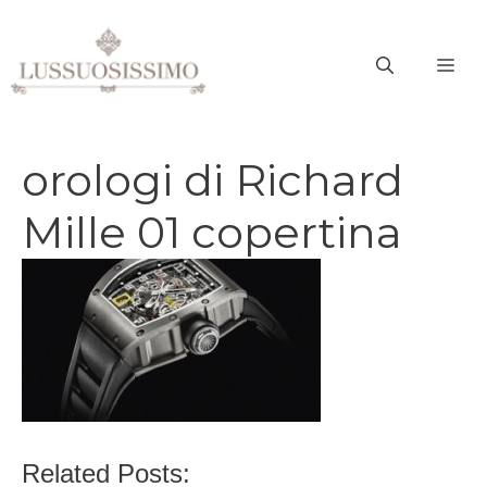
Vai
al
ME
contenuto
orologi di Richard
Mille 01 copertina
Related Posts: