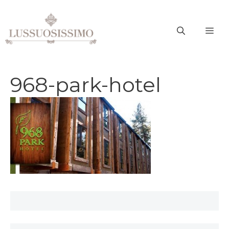
Vai
al
ME
contenuto
968-park-hotel