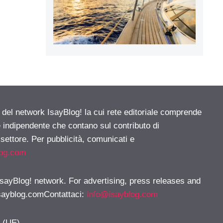
e del network IsayBlog! la cui rete editoriale comprende
e indipendente che contano sul contributo di
 settore. Per pubblicità, comunicati e
log.com
 IsayBlog! network. For advertising, press releases and
sayblog.comContattaci
:
info@isayblog.com
y (UE)