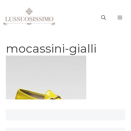
Vai
al
ME
contenuto
mocassini-gialli