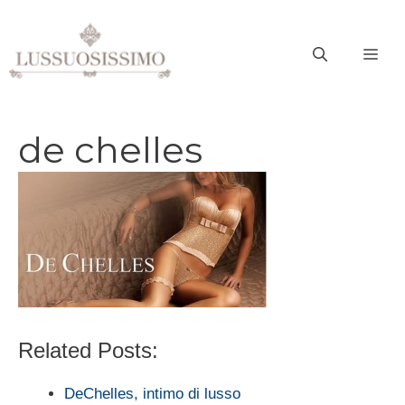
Vai
al
ME
contenuto
de chelles
Related Posts:
DeChelles, intimo di lusso