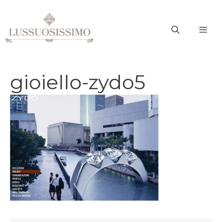
Vai
al
ME
contenuto
gioiello-zydo5