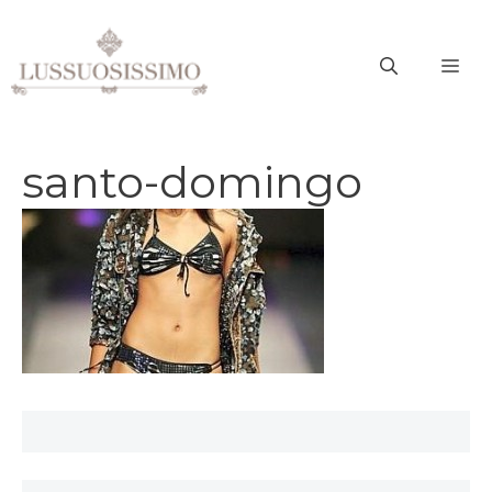
Vai
al
ME
contenuto
santo-domingo