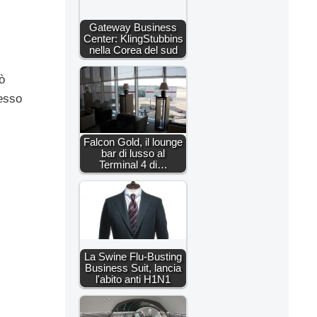
Gateway Business
Center: KlingStubbins
nella Corea del sud
ò
cesso
Falcon Gold, il lounge
bar di lusso al
Terminal 4 di…
La Swine Flu-Busting
Business Suit, lancia
l'abito anti H1N1