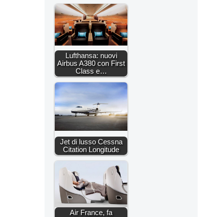
Lufthansa: nuovi
Airbus A380 con First
Class e…
Jet di lusso Cessna
Citation Longitude
Air France, fa