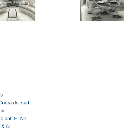
es
Corea del sud
4 di…
ito anti H1N1
n & D