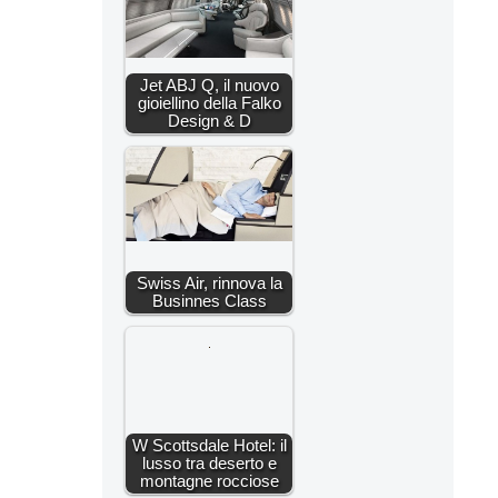
Jet ABJ Q, il nuovo
gioiellino della Falko
Design & D
Swiss Air, rinnova la
Businnes Class
W Scottsdale Hotel: il
lusso tra deserto e
montagne rocciose