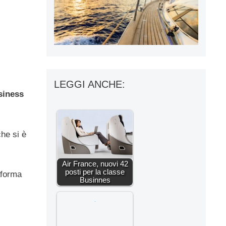
LEGGI ANCHE:
siness
he si è
Air France, nuovi 42
posti per la classe
taforma
Businnes