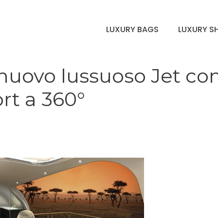
LUXURY BAGS
LUXURY S
l nuovo lussuoso Jet co
ort a 360°