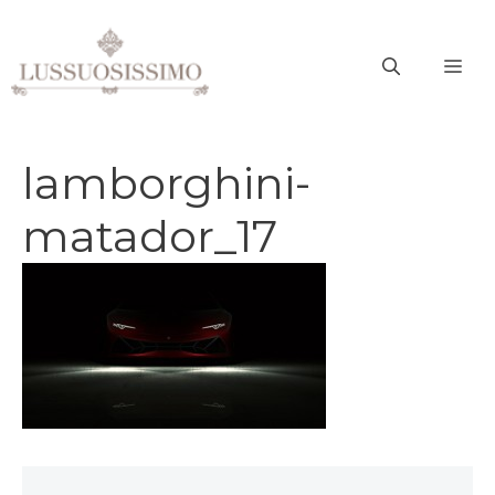
Vai
al
ME
contenuto
lamborghini-
matador_17