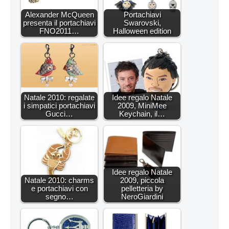
Alexander McQueen
Portachiavi
presenta il portachiavi
Swarovski,
FNO2011…
Halloween edition
Natale 2010: regalate
Idee regalo Natale
i simpatici portachiavi
2009, MiniMee
Gucci…
Keychain, il…
Idee regalo Natale
Natale 2010: charms
2009, piccola
e portachiavi con
pelletteria by
segno…
NeroGiardini