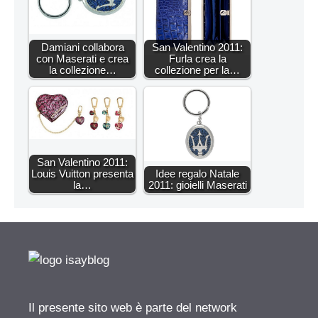
Damiani collabora
San Valentino 2011:
con Maserati e crea
Furla crea la
la collezione…
collezione per la…
San Valentino 2011:
Louis Vuitton presenta
Idee regalo Natale
la…
2011: gioielli Maserati
Il presente sito web è parte del network