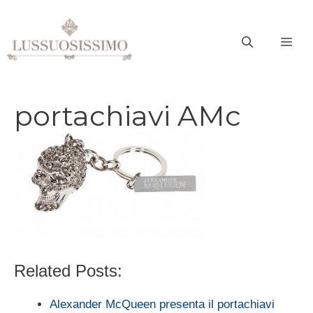
Vai
al
ME
contenuto
portachiavi AMc
Related Posts:
Alexander McQueen presenta il portachiavi