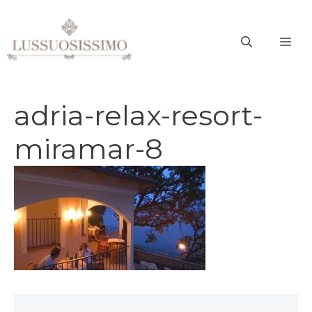
Vai
al
ME
contenuto
adria-relax-resort-
miramar-8