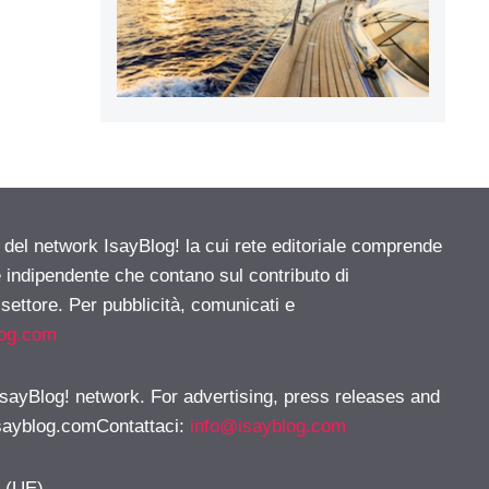
e del network IsayBlog! la cui rete editoriale comprende
e indipendente che contano sul contributo di
 settore. Per pubblicità, comunicati e
log.com
 IsayBlog! network. For advertising, press releases and
sayblog.comContattaci
:
info@isayblog.com
y (UE)