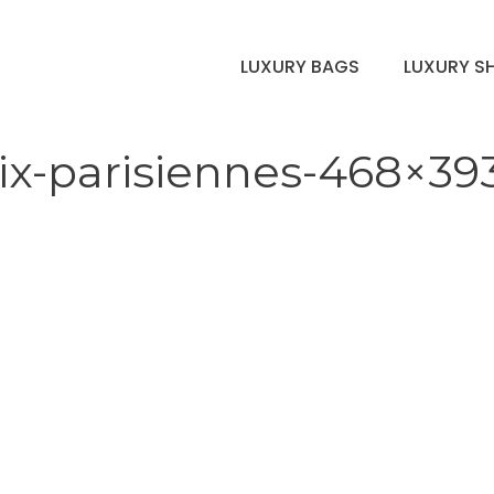
LUXURY BAGS
LUXURY S
oix-parisiennes-468×39