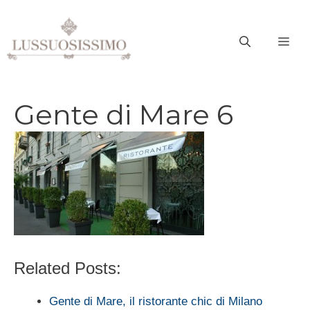
Vai
al
ME
contenuto
Gente di Mare 6
Related Posts:
Gente di Mare, il ristorante chic di Milano