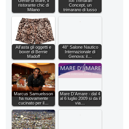
Gente di Mare, il
Tofi Trimaran
ristorante chic di
Concept, un
Milano
trimarano di lusso
All'asta gli oggetti e
48° Salone Nautico
boxer di Bernie
Internazionale di
Madoff
Genova: il…
Marcus Samuelsson
Mare D'Amare - dal 4
ha nuovamente
al 6 luglio 2009 si da il
cucinato per il…
via…