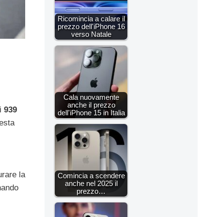
Ricomincia a calare il
prezzo dell'iPhone 16
verso Natale
Cala nuovamente
anche il prezzo
i
939
dell'iPhone 15 in Italia
uesta
rare la
Comincia a scendere
anche nel 2025 il
onando
prezzo…