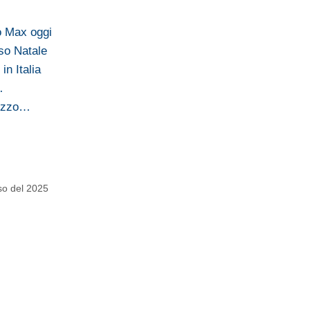
o Max oggi
rso Natale
n Italia
…
rezzo…
sso del 2025
a