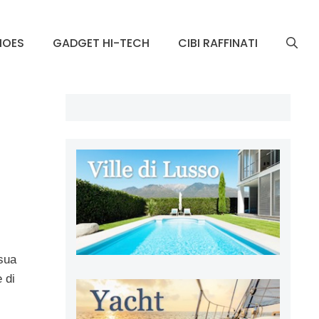
HOES
GADGET HI-TECH
CIBI RAFFINATI
 sua
 di