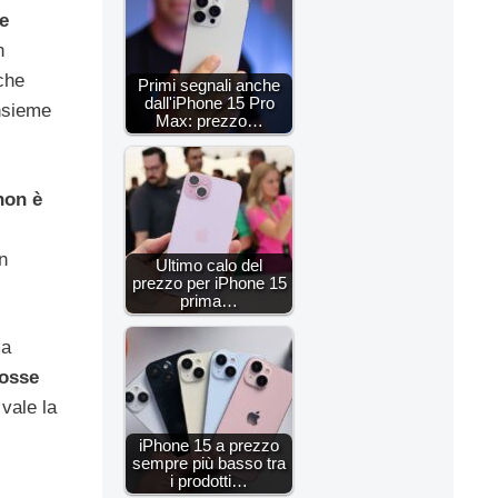
le
n
iche
Primi segnali anche
dall'iPhone 15 Pro
insieme
Max: prezzo…
non è
n
Ultimo calo del
prezzo per iPhone 15
prima…
ma
mosse
vale la
iPhone 15 a prezzo
sempre più basso tra
i prodotti…