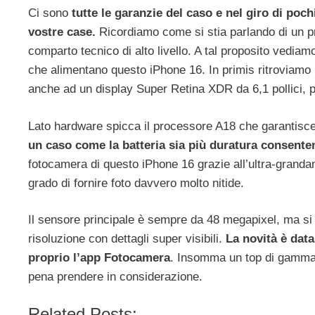
Ci sono
tutte le garanzie del caso e nel giro di poc
vostre case.
Ricordiamo come si stia parlando di un p
comparto tecnico di alto livello. A tal proposito vediam
che alimentano questo iPhone 16. In primis ritroviamo 
anche ad un display Super Retina XDR da 6,1 pollici, p
Lato hardware spicca il processore A18 che garantisc
un caso come la batteria sia più duratura consenten
fotocamera di questo iPhone 16 grazie all’ultra-grandan
grado di fornire foto davvero molto nitide.
Il sensore principale è sempre da 48 megapixel, ma si 
risoluzione con dettagli super visibili.
La novità è dat
proprio l’app Fotocamera
. Insomma un top di gamma 
pena prendere in considerazione.
Related Posts: