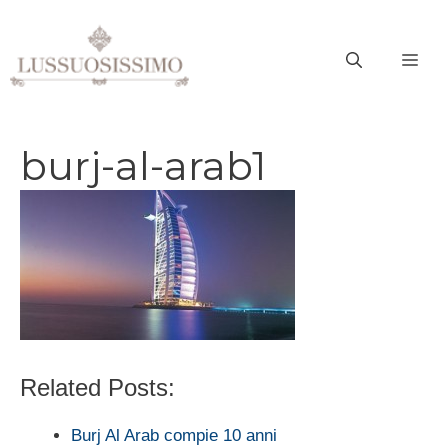
Vai
al
ME
contenuto
burj-al-arab1
Related Posts:
Burj Al Arab compie 10 anni