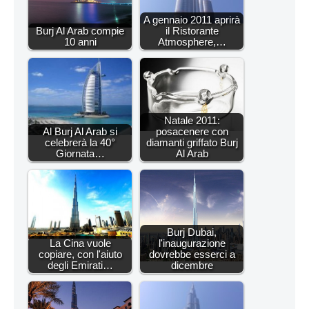
A gennaio 2011 aprirà
Burj Al Arab compie
il Ristorante
10 anni
Atmosphere,…
Natale 2011:
Al Burj Al Arab si
posacenere con
celebrerà la 40°
diamanti griffato Burj
Giornata…
Al Arab
Burj Dubai,
La Cina vuole
l'inaugurazione
copiare, con l'aiuto
dovrebbe esserci a
degli Emirati…
dicembre