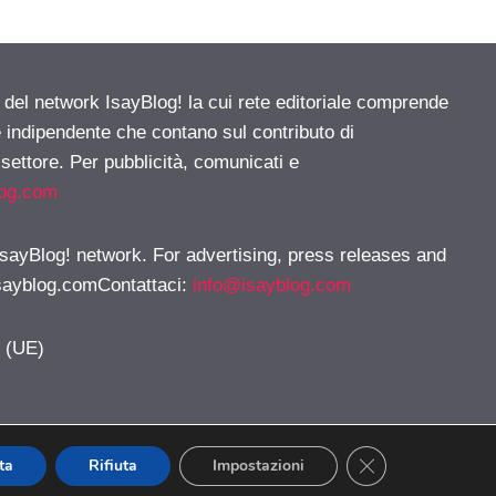
e del network IsayBlog! la cui rete editoriale comprende
e indipendente che contano sul contributo di
 settore. Per pubblicità, comunicati e
log.com
 IsayBlog! network. For advertising, press releases and
sayblog.comContattaci
:
info@isayblog.com
y (UE)
CLOSE GDPR CO
ta
Rifiuta
Impostazioni