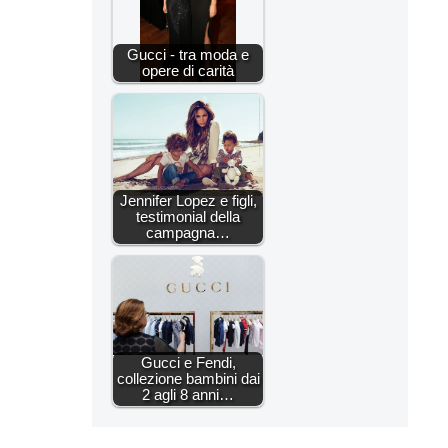
Gucci - tra moda e
opere di carità
Jennifer Lopez e figli,
testimonial della
campagna…
Gucci e Fendi,
collezione bambini dai
2 agli 8 anni…