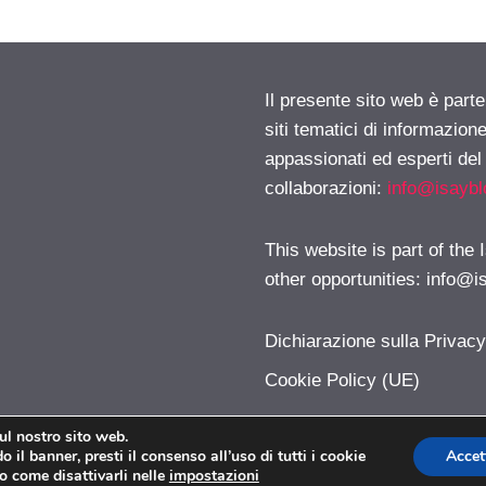
Il presente sito web è part
siti tematici di informazion
appassionati ed esperti del
collaborazioni:
info@isayb
This website is part of the
other opportunities:
info@i
Dichiarazione sulla Privac
Cookie Policy (UE)
sul nostro sito web.
 il banner, presti il consenso all’uso di tutti i cookie
Accet
Lussuosissimo.com © 2026. All right reserverd.
o come disattivarli nelle
impostazioni