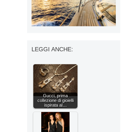
LEGGI ANCHE:
Gucci, prima
collezione di gioielli
ispirata al…