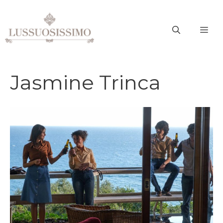
Vai
al
ME
contenuto
Jasmine Trinca