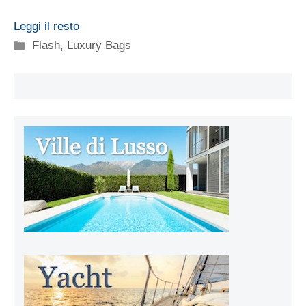
Leggi il resto
Categorie
Flash
,
Luxury Bags