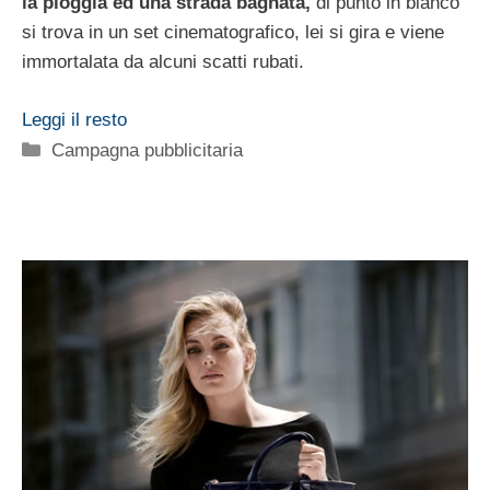
la pioggia ed una strada bagnata,
di punto in bianco
si trova in un set cinematografico, lei si gira e viene
immortalata da alcuni scatti rubati.
Leggi il resto
Categorie
Campagna pubblicitaria