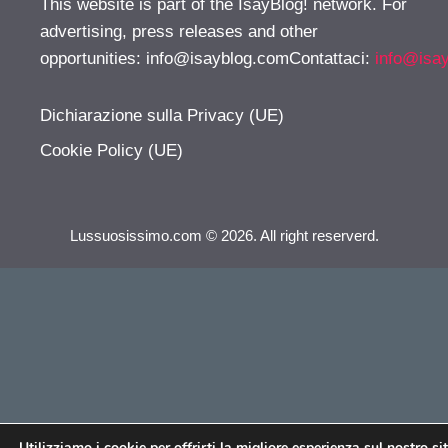
This website is part of the IsayBlog! network. For
advertising, press releases and other
opportunities:
info@isayblog.comContattaci
:
info@isa
Dichiarazione sulla Privacy (UE)
Cookie Policy (UE)
Lussuosissimo.com © 2026. All right reserverd.
Utilizziamo i cookie per offrirti la migliore esperienza sul nostro si