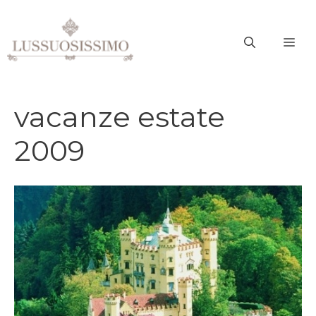
Vai
al
ME
contenuto
vacanze estate
2009