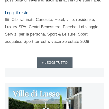
possibilità di vivere affascinanti avventure stile fiaba.
Leggi il resto
Categorie
Cibi raffinati
,
Curiosità
,
Hotel, ville, residenze
,
Luxury SPA, Centri Benessere
,
Pacchetti di viaggio
,
Servizi per la persona
,
Sport & Leisure
,
Sport
acquatici
,
Sport terrestri
,
vacanze estate 2009
+ LEGGI TUTTO