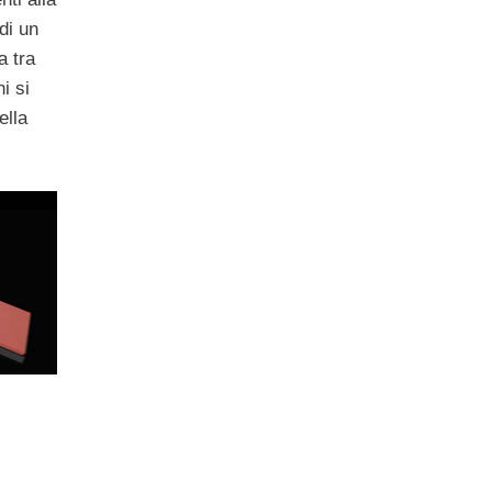
di un
a tra
i si
ella