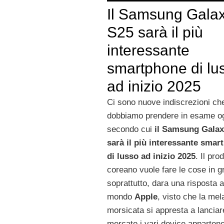
Il Samsung Gala
S25 sarà il più
interessante
smartphone di lu
ad inizio 2025
Ci sono nuove indiscrezioni ch
dobbiamo prendere in esame og
secondo cui
il Samsung Galax
sarà il più interessante smar
di lusso ad inizio 2025
. Il pro
coreano vuole fare le cose in g
soprattutto, dara una risposta a
mondo
Apple
, visto che la mel
morsicata si appresta a lanciar
mercato i vari device appartenen