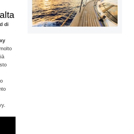
alta
d di
xy
 molto
ià
sto
zo
nto
vy.