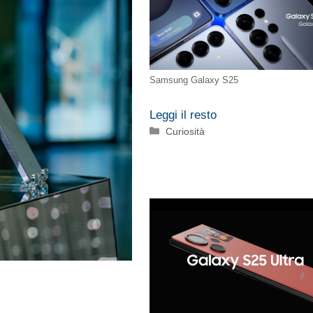
Samsung Galaxy S25
Leggi il resto
Categorie
Curiosità