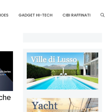
HOES
GADGET HI-TECH
CIBI RAFFINATI
nche