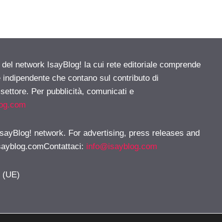
e del network IsayBlog! la cui rete editoriale comprende
e indipendente che contano sul contributo di
 settore. Per pubblicità, comunicati e
log.com
 IsayBlog! network. For advertising, press releases and
sayblog.comContattaci
:
info@isayblog.com
y (UE)