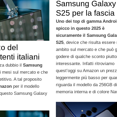
Samsung Galaxy
S25 per la fascia 
Uno dei top di gamma Androi
spicco in questo 2025 è
sicuramente il Samsung Gala
S25
, device che risulta essere
zo del
ambito sul mercato e che può g
nti italiani
godere di qualche sconto piutto
interessante. Infatti ritroviamo
za dubbio il
Samsung
quest’oggi su Amazon un prez
mi mesi sul mercato e che
leggermente più basso per qua
itivo. A tal proposito
riguarda il modello da 256GB di
mazon
per il modello
memoria interna e di colore Na
 questo Samsung Galaxy