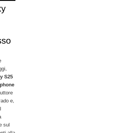
xy
sso
e
gi,
y S25
tphone
duttore
rado e,
l
a
e sul
ti alla