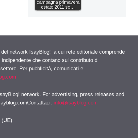
campagna primavera
estate 2011 so…
e del network IsayBlog! la cui rete editoriale comprende
e indipendente che contano sul contributo di
 settore. Per pubblicità, comunicati e
log.com
 IsayBlog! network. For advertising, press releases and
sayblog.comContattaci
:
info@isayblog.com
y (UE)