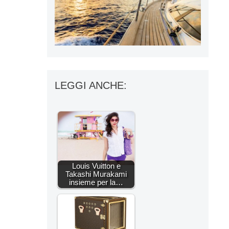
LEGGI ANCHE:
Louis Vuitton e
Takashi Murakami
insieme per la…