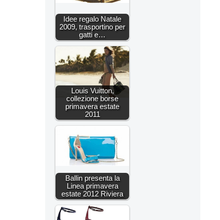
Idee regalo Natale
2009, trasportino per
gatti e…
Louis Vuitton,
collezione borse
primavera estate
2011
Ballin presenta la
Linea primavera
estate 2012 Riviera