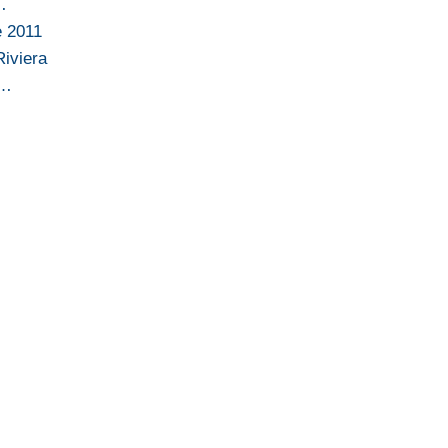
…
e 2011
Riviera
1…