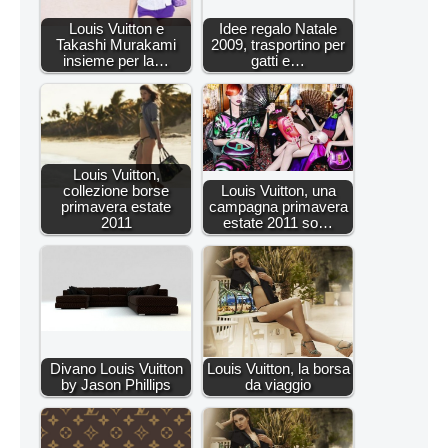
Louis Vuitton e
Idee regalo Natale
Takashi Murakami
2009, trasportino per
insieme per la…
gatti e…
Louis Vuitton,
collezione borse
Louis Vuitton, una
primavera estate
campagna primavera
2011
estate 2011 so…
Divano Louis Vuitton
Louis Vuitton, la borsa
by Jason Phillips
da viaggio