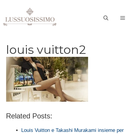
Vai
al
ME
contenuto
louis vuitton2
Related Posts:
Louis Vuitton e Takashi Murakami insieme per