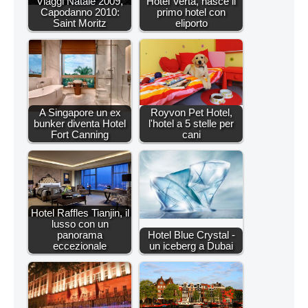
Viaggi Natale 2009,
Hotel Verta, nasce il
Capodanno 2010:
primo hotel con
Saint Moritz
eliporto
A Singapore un ex
Royvon Pet Hotel,
bunker diventa Hotel
l'hotel a 5 stelle per
Fort Canning
cani
Hotel Raffles Tianjin, il
lusso con un
panorama
Hotel Blue Crystal -
eccezionale
un iceberg a Dubai