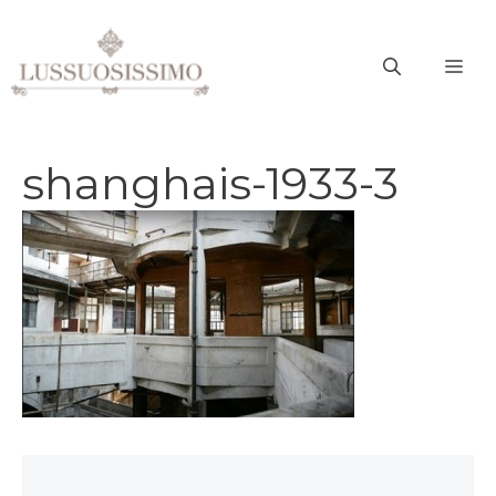
Vai
al
ME
contenuto
shanghais-1933-3