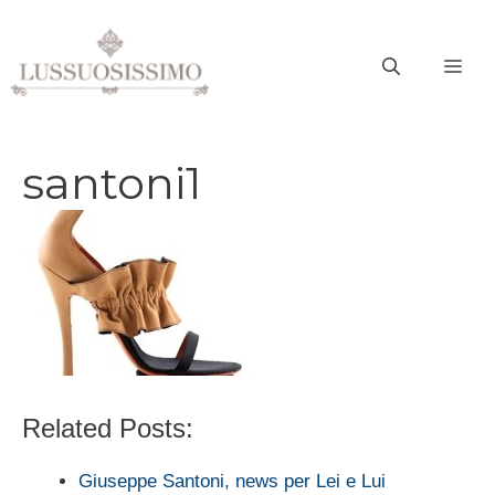
Vai
al
ME
contenuto
santoni1
Related Posts:
Giuseppe Santoni, news per Lei e Lui