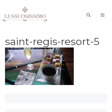
Vai
al
ME
contenuto
saint-regis-resort-5