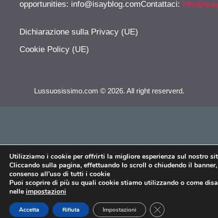
opportunities:
info@isayblog.comContattaci
:
info@isa
Dichiarazione sulla Privacy (UE)
Cookie Policy (UE)
Lussuosissimo.com © 2026. All right reserverd.
Utilizziamo i cookie per offrirti la migliore esperienza sul nostro si
Cliccando sulla pagina, effettuando lo scroll o chiudendo il banner, 
consenso all’uso di tutti i cookie
Puoi scoprire di più su quali cookie stiamo utilizzando o come disat
nelle
impostazioni
CLOSE GDPR COO
Accetta
Rifiuta
Impostazioni