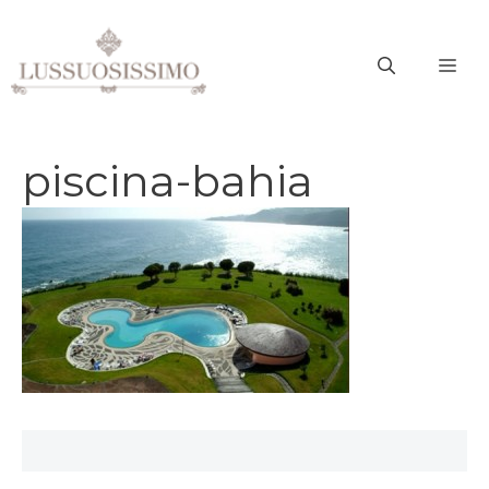
Vai
al
ME
contenuto
piscina-bahia