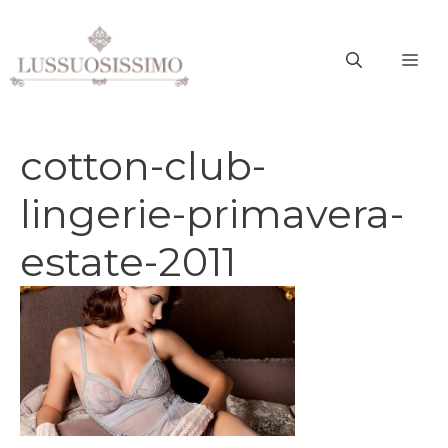
Vai
al
ME
contenuto
cotton-club-
lingerie-primavera-
estate-2011