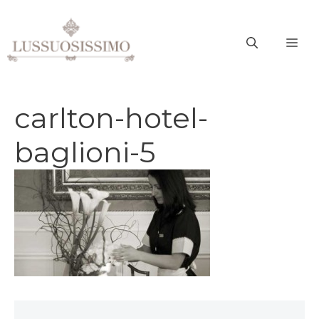
Vai
al
ME
contenuto
carlton-hotel-
baglioni-5